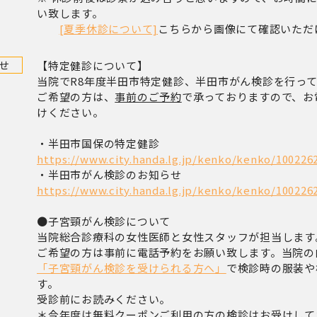
い致します。
[夏季休診について]
こちらから画像にて確認いただ
せ
【特定健診について】
当院でR8年度半田市特定健診、半田市がん検診を行っ
ご希望の方は、
事前のご予約
で承っておりますので、お
けください。
・半田市国保の特定健診
https://www.city.handa.lg.jp/kenko/kenko/100226
・半田市がん検診のお知らせ
https://www.city.handa.lg.jp/kenko/kenko/100226
●子宮頸がん検診について
当院総合診療科の女性医師と女性スタッフが担当します
ご希望の方は事前に電話予約をお願い致します。当院の
「子宮頸がん検診を受けられる方へ」
で検診時の服装や
す。
受診前にお読みください。
＊今年度は無料クーポンご利用の方の検診はお受けして