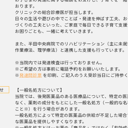
おります。
クリニックの総合診療医が担当します。
日々の生活や遊びの中でことば・発達を伸ばす工夫、お
づくりの工夫といった、ご家庭で毎日できる子育て支援
お困りごとも、一緒に考えていきます。
また、半田中央病院でのリハビリテーション（主に未就
作業療法、理学療法）と連携した支援も行っています。
※当院内では発達検査は行っておりません。
※ご希望の方は事前に電話予約をお願いいたします。
※
発達問診票
を印刷、ご記入のうえ受診当日にご持参
せ
【一般名処方について】
当院では、後発医薬品のある医療品について、特定の医
なく、薬剤の成分をもとにした一般名処方（一般的な名
こと※）を行う場合があります。
一般名処方によって特定の医薬品の供給が不足した場合
な医薬品を提供しやすくなります。
※一般名処方とは…お薬の「商品名」ではなく「有効成